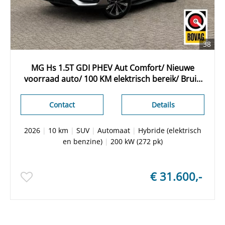
38
MG Hs 1.5T GDI PHEV Aut Comfort/ Nieuwe
voorraad auto/ 100 KM elektrisch bereik/ Bruin
interieur/ Camera achter/ Apple Carplay/
Keyless entry
Contact
Details
2026
|
10 km
|
SUV
|
Automaat
|
Hybride (elektrisch
en benzine)
|
200 kW (272 pk)
€ 31.600,-