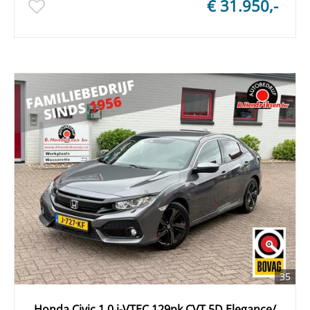
€ 31.950,-
35
Honda Civic 1.0 i-VTEC 129pk CVT 5D Elegance/