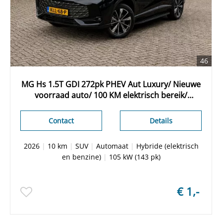
46
MG Hs 1.5T GDI 272pk PHEV Aut Luxury/ Nieuwe
voorraad auto/ 100 KM elektrisch bereik/
Lederen bekleding/ Stoel + stuurwiel
verwarming/ Apple Carplay
Contact
Details
2026
|
10 km
|
SUV
|
Automaat
|
Hybride (elektrisch
en benzine)
|
105 kW (143 pk)
€ 1,-