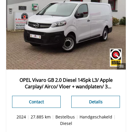
38
OPEL Vivaro GB 2.0 Diesel 145pk L3/ Apple
Carplay/ Airco/ Vloer + wandplaten/ 3
Zitplaatsen/ Cruise control/ Parkeersensoren
Contact
Details
2024
|
27.885 km
|
Bestelbus
|
Handgeschakeld
|
Diesel