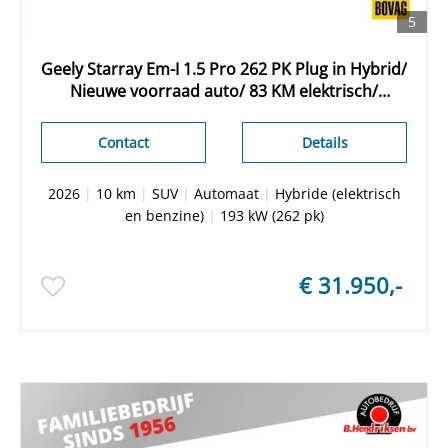
5
Geely Starray Em-I 1.5 Pro 262 PK Plug in Hybrid/
Nieuwe voorraad auto/ 83 KM elektrisch/
Adaptieve cruise/ Stuur + stoelverwarming/
Leder/ 360 Camera/ Apple Carplay
Contact
Details
2026
|
10 km
|
SUV
|
Automaat
|
Hybride (elektrisch
en benzine)
|
193 kW (262 pk)
€ 31.950,-