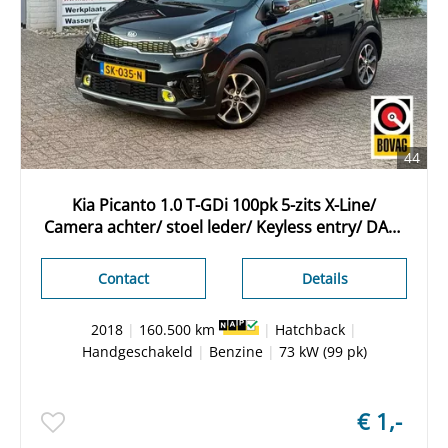
44
Kia Picanto 1.0 T-GDi 100pk 5-zits X-Line/
Camera achter/ stoel leder/ Keyless entry/ DAB/
Apple Carplay/ Navigatie/ Stoel +
stuurverwarming/ Origineel NL/ NAP
Contact
Details
2018
|
160.500 km
|
Hatchback
|
Handgeschakeld
|
Benzine
|
73 kW (99 pk)
€ 1,-