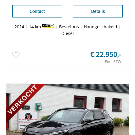
Airco/ Cruise control/ Nieuwe voorraad bus/
Rijklaarprijs/ Origineel NL/ NAP
Contact
Details
2024
|
14 km
|
Bestelbus
|
Handgeschakeld
|
Diesel
€ 22.950,-
Excl. BTW