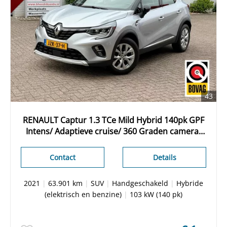
43
RENAULT Captur 1.3 TCe Mild Hybrid 140pk GPF
Intens/ Adaptieve cruise/ 360 Graden camera/
Stoelverwarming voor + achter/ Apple Carplay/
Keyless entry/ DAB
Contact
Details
2021
|
63.901 km
|
SUV
|
Handgeschakeld
|
Hybride
(elektrisch en benzine)
|
103 kW (140 pk)