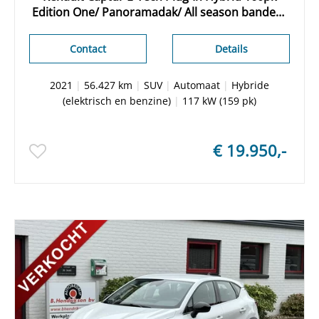
Edition One/ Panoramadak/ All season banden/
Camera achter/ Stoel + stuur verwarming/
Adaptieve cruise/ DAB/ Apple Carplay
Contact
Details
2021
|
56.427 km
|
SUV
|
Automaat
|
Hybride
(elektrisch en benzine)
|
117 kW (159 pk)
€ 19.950,-