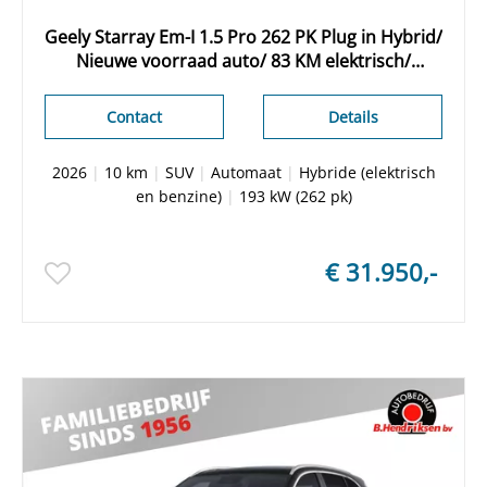
Geely Starray Em-I 1.5 Pro 262 PK Plug in Hybrid/
Nieuwe voorraad auto/ 83 KM elektrisch/
Adaptieve cruise/ Stuur + stoelverwarming/
Leder/ 360 Camera/ Apple Carplay
Contact
Details
2026
|
10 km
|
SUV
|
Automaat
|
Hybride (elektrisch
en benzine)
|
193 kW (262 pk)
€ 31.950,-