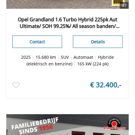
47
Opel Grandland 1.6 Turbo Hybrid 225pk Aut
Ultimate/ SOH 99.25%/ All season banden/
Trekhaak/ 360° Camera/ Adaptieve cruise/ Apple
Carplay/ DAB/ Standkachel
Contact
Details
2025
|
15.680 km
|
SUV
|
Automaat
|
Hybride
(elektrisch en benzine)
|
165 kW (224 pk)
€ 32.400,-