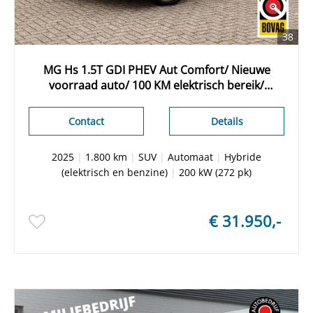
38
MG Hs 1.5T GDI PHEV Aut Comfort/ Nieuwe
voorraad auto/ 100 KM elektrisch bereik/
Camera achter/ Apple Carplay/ Keyless entry
Contact
Details
2025
|
1.800 km
|
SUV
|
Automaat
|
Hybride
(elektrisch en benzine)
|
200 kW (272 pk)
€ 31.950,-