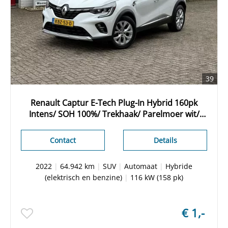
39
Renault Captur E-Tech Plug-In Hybrid 160pk
Intens/ SOH 100%/ Trekhaak/ Parelmoer wit/
Camera achter/ Led koplampen/
Stoelverwarming/ Dealer onderhouden
Contact
Details
2022
|
64.942 km
|
SUV
|
Automaat
|
Hybride
(elektrisch en benzine)
|
116 kW (158 pk)
€ 1,-