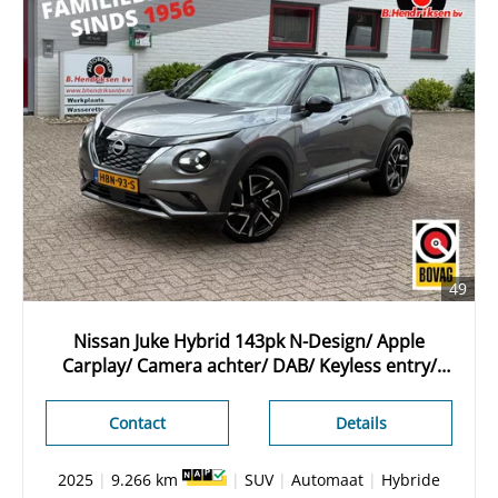
49
Nissan Juke Hybrid 143pk N-Design/ Apple
Carplay/ Camera achter/ DAB/ Keyless entry/
Zwart dak/ Stoel + stuur verwarming/ 1
Eigenaar/ Origineel NL/ NAP
Contact
Details
2025
|
9.266 km
|
SUV
|
Automaat
|
Hybride