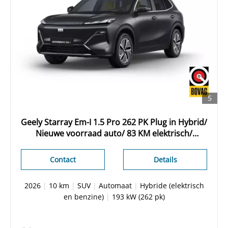
5
Geely Starray Em-I 1.5 Pro 262 PK Plug in Hybrid/
Nieuwe voorraad auto/ 83 KM elektrisch/
Adaptieve cruise/ Stuur + stoelverwarming/
Leder/ 360 Camera/ Apple Carplay
Contact
Details
2026
|
10 km
|
SUV
|
Automaat
|
Hybride (elektrisch
en benzine)
|
193 kW (262 pk)