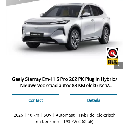
5
Geely Starray Em-I 1.5 Pro 262 PK Plug in Hybrid/
Nieuwe voorraad auto/ 83 KM elektrisch/
Adaptieve cruise/ Stuur + stoelverwarming/
Leder/ 360 Camera/ Apple Carplay
Contact
Details
2026
|
10 km
|
SUV
|
Automaat
|
Hybride (elektrisch
en benzine)
|
193 kW (262 pk)