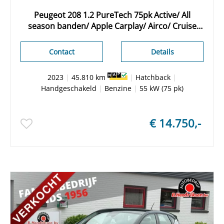
Peugeot 208 1.2 PureTech 75pk Active/ All
season banden/ Apple Carplay/ Airco/ Cruise
control/ 1 Eigenaar/ Origineel NL/ NAP
Contact
Details
2023
|
45.810 km
|
Hatchback
|
Handgeschakeld
|
Benzine
|
55 kW (75 pk)
€ 14.750,-