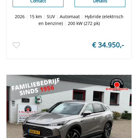
Contact
Details
2026
|
15 km
|
SUV
|
Automaat
|
Hybride (elektrisch
en benzine)
|
200 kW (272 pk)
€ 34.950,-