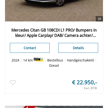
38
Mercedes Citan GB 108CDI L1 PRO/ Bumpers in
kleur/ Apple Carplay/ DAB/ Camera achter/
Airco/ Cruise control/ Nieuwe voorraad bus/
Rijklaarprijs/ Origineel NL/ NAP
Contact
Details
2024
|
14 km
|
Bestelbus
|
Handgeschakeld
|
Diesel
€ 22.950,-
Excl. BTW