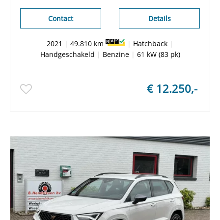
Parkeersensoren/ 1 Eigenaar/ Origineel NL/ NAP
Contact
Details
2021
|
49.810 km
|
Hatchback
|
Handgeschakeld
|
Benzine
|
61 kW (83 pk)
€ 12.250,-