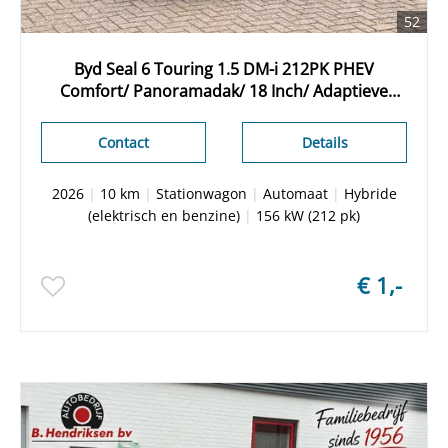
52
Byd Seal 6 Touring 1.5 DM-i 212PK PHEV
Comfort/ Panoramadak/ 18 Inch/ Adaptieve
cruise/ 360 Camera/ 8000 euro korting/ 100 KM
elektrisch/ Nieuwe voorraad auto
Contact
Details
2026
|
10 km
|
Stationwagon
|
Automaat
|
Hybride
(elektrisch en benzine)
|
156 kW (212 pk)
€ 1,-