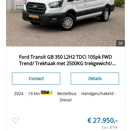
38
Ford Transit GB 350 L2H2 TDCi 105pk FWD
Trend/ Trekhaak met 2500KG trekgewicht/
Parkeersensoren V+A/ DAB/ Cruise control/ 3
Zitplaatsen/ Airco/ Origineel NL/ NAP
Contact
Details
2024
|
19 km
|
Bestelbus
|
Handgeschakeld
|
Diesel
€ 27.950,-
Excl. BTW