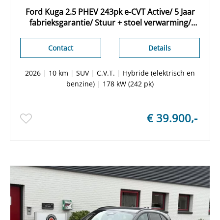
Ford Kuga 2.5 PHEV 243pk e-CVT Active/ 5 Jaar
fabrieksgarantie/ Stuur + stoel verwarming/
Camera achter/ Appel Carplay/ Nieuwe voorraad
auto
Contact
Details
2026
|
10 km
|
SUV
|
C.V.T.
|
Hybride (elektrisch en
benzine)
|
178 kW (242 pk)
€ 39.900,-