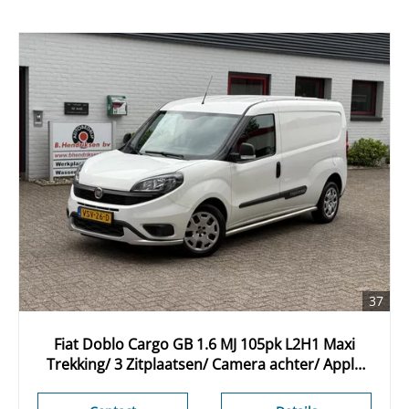
37
Fiat Doblo Cargo GB 1.6 MJ 105pk L2H1 Maxi
Trekking/ 3 Zitplaatsen/ Camera achter/ Apple
Carplay/ Cruise control/ Vloer + wand platen/ 1
Eigenaar/ Origineel NL/ NAP