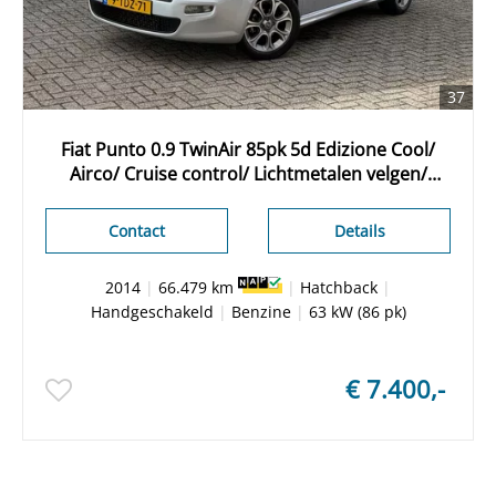
37
Fiat Punto 0.9 TwinAir 85pk 5d Edizione Cool/
Airco/ Cruise control/ Lichtmetalen velgen/
Origineel NL/ NAP
Contact
Details
2014
|
66.479 km
|
Hatchback
|
Handgeschakeld
|
Benzine
|
63 kW (86 pk)
€ 7.400,-