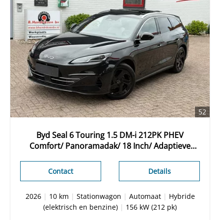
52
Byd Seal 6 Touring 1.5 DM-i 212PK PHEV
Comfort/ Panoramadak/ 18 Inch/ Adaptieve
cruise/ 360 Camera/ 8000 euro korting/ 100 KM
elektrisch/ Nieuwe voorraad auto
Contact
Details
2026
|
10 km
|
Stationwagon
|
Automaat
|
Hybride
(elektrisch en benzine)
|
156 kW (212 pk)