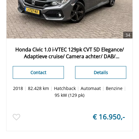
34
Honda Civic 1.0 i-VTEC 129pk CVT 5D Elegance/
Adaptieve cruise/ Camera achter/ DAB/
Navigatie/ Stoelverwarming
Contact
Details
2018
|
82.428 km
|
Hatchback
|
Automaat
|
Benzine
|
95 kW (129 pk)
€ 16.950,-