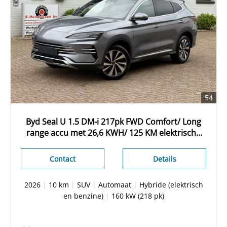
54
Byd Seal U 1.5 DM-i 217pk FWD Comfort/ Long
range accu met 26,6 KWH/ 125 KM elektrische
actieradius/ Time Grey/ Panoramadak/ Apple
Carplay/ Nieuwe voorraad auto
Contact
Details
2026
|
10 km
|
SUV
|
Automaat
|
Hybride (elektrisch
en benzine)
|
160 kW (218 pk)