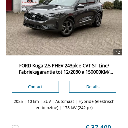
42
FORD Kuga 2.5 PHEV 243pk e-CVT ST-Line/
Fabrieksgarantie tot 12/2030 a 150000KM/
Winter pakket/ Apple Carplay/ Adaptieve cruise/
DAB/ Keyless entry/ Reservewiel
Contact
Details
2025
|
10 km
|
SUV
|
Automaat
|
Hybride (elektrisch
en benzine)
|
178 kW (242 pk)
€ 37.400,-