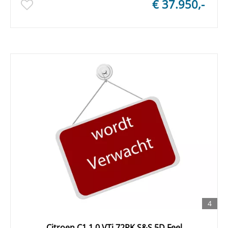
€ 37.950,-
4
Citroen C1 1.0 VTi 72PK S&S 5D Feel