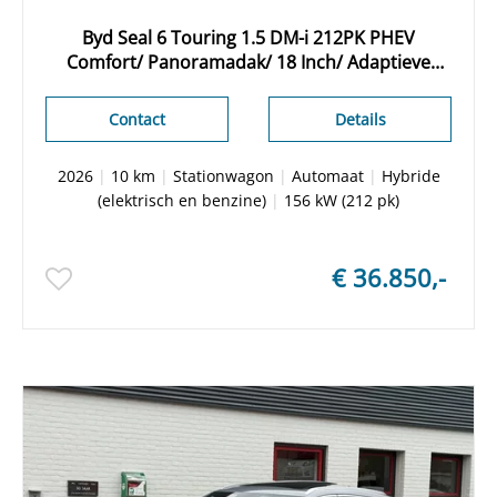
Byd Seal 6 Touring 1.5 DM-i 212PK PHEV
Comfort/ Panoramadak/ 18 Inch/ Adaptieve
cruise/ 360 Camera/ 8000 euro korting/ 100 KM
elektrisch/ Nieuwe voorraad auto
Contact
Details
2026
|
10 km
|
Stationwagon
|
Automaat
|
Hybride
(elektrisch en benzine)
|
156 kW (212 pk)
€ 36.850,-