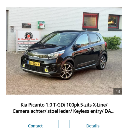
43
Kia Picanto 1.0 T-GDi 100pk 5-zits X-Line/
Camera achter/ stoel leder/ Keyless entry/ DAB/
Apple Carplay/ Navigatie/ Stoel +
stuurverwarming/ Origineel NL/ NAP
Contact
Details