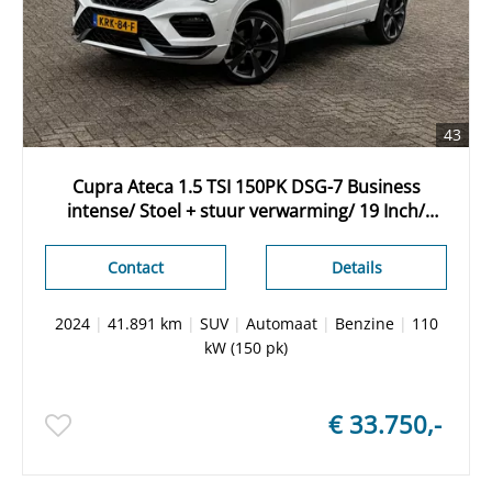
43
Cupra Ateca 1.5 TSI 150PK DSG-7 Business
intense/ Stoel + stuur verwarming/ 19 Inch/
Camera/ Apple Carplay/ Adaptieve cruise/
Dealer onderhouden/ 1 Eigenaar
Contact
Details
2024
|
41.891 km
|
SUV
|
Automaat
|
Benzine
|
110
kW (150 pk)
€ 33.750,-