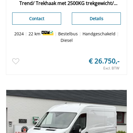
Trend/ Trekhaak met 2500KG trekgewicht/
Parkeersensoren V+A/ DAB/ Cruise control/ 3
Zitplaatsen/ Airco/ Origineel NL/ NAP
Contact
Details
2024
|
22 km
|
Bestelbus
|
Handgeschakeld
|
Diesel
€ 26.750,-
Excl. BTW