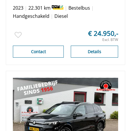
Trekhaak/ Airco/ Cruise
2023
|
22.301 km
|
Bestelbus
|
control/ Bluetooth/ 1 Eigenaar/
Handgeschakeld
|
Diesel
Origineel NL/ NAP
€ 24.950,-
Excl. BTW
Contact
Details