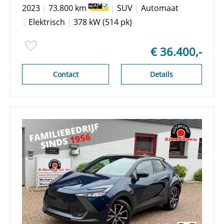
Premium sound/ 1 Eigenaar/
2023
|
73.800 km
|
SUV
|
Automaat
Origineel NL/ NAP
|
Elektrisch
|
378 kW (514 pk)
€ 36.400,-
Contact
Details