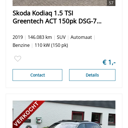
57
Skoda Kodiaq 1.5 TSI
Greentech ACT 150pk DSG-7
Sportline Business/
Panoramadak/ Trekhaak/ 360
2019
|
146.083 km
|
SUV
|
Automaat
|
Camera/ DAB/ Apple Carplay/
Benzine
|
110 kW (150 pk)
Keyless entry/ Adaptieve cruise
control
€ 1,-
Contact
Details