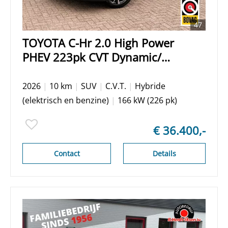
47
TOYOTA C-Hr 2.0 High Power
PHEV 223pk CVT Dynamic/
Blauw met zwart dak/ Apple
Carplay/ Keyless entry/ Stuur +
2026
|
10 km
|
SUV
|
C.V.T.
|
Hybride
Stoelverwarming/ Camera
(elektrisch en benzine)
|
166 kW (226 pk)
achter/ Nieuwe voorraad auto
€ 36.400,-
Contact
Details