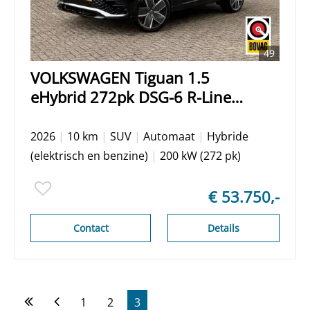
49
VOLKSWAGEN Tiguan 1.5
eHybrid 272pk DSG-6 R-Line
Edition/ Panoramadak/
Comfort pakket/ Tech pakket/
2026
|
10 km
|
SUV
|
Automaat
|
Hybride
20 Inch velgen/ 360 Camera/
(elektrisch en benzine)
|
200 kW (272 pk)
Head up display/ 5 Jaar
garantie
€ 53.750,-
Contact
Details
1
2
3