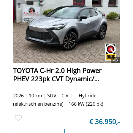
43
TOYOTA C-Hr 2.0 High Power
PHEV 223pk CVT Dynamic/
Silver met zwart dak/ Apple
Carplay/ Keyless entry/ Stuur +
2026
|
10 km
|
SUV
|
C.V.T.
|
Hybride
stoel verwarming/ Elektrische
(elektrisch en benzine)
|
166 kW (226 pk)
achterklep/ Camera
€ 36.950,-