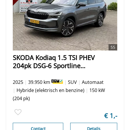
55
SKODA Kodiaq 1.5 TSI PHEV
204pk DSG-6 Sportline
Business/ Full option/
Panoramadak/ Comfort pakket/
2025
|
39.950 km
|
SUV
|
Automaat
Head-Up/ Dynamic Chassis/ 20
|
Hybride (elektrisch en benzine)
|
150 kW
Inch/ Trekhaak/ Origineel NL/
(204 pk)
NAP
€ 1,-
Contact
Details