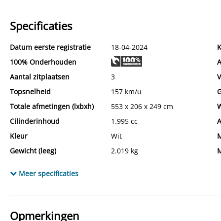
Specificaties
Datum eerste registratie
18-04-2024
K
100% Onderhouden
A
Aantal zitplaatsen
3
Topsnelheid
157 km/u
Totale afmetingen (lxbxh)
553 x 206 x 249 cm
W
Cilinderinhoud
1.995 cc
A
Kleur
Wit
M
Gewicht (leeg)
2.019 kg
M
Emissieklasse
Euro 6
M
Meer specificaties
Max. trekgewicht ongeremd
750 kg
G
CO₂-emissie
227 g/km
C
Laksoort
Basis
B
Opmerkingen