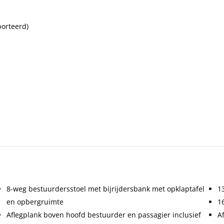
leur interieur
Zwart
Onderhoudsboekjes aanwezig
Ja
porteerd)
-Nederland. Ons allround autobedrijf is vanaf de oprichting lid van
8-weg bestuurdersstoel met bijrijdersbank met opklaptafel
1
en opbergruimte
16
Aflegplank boven hoofd bestuurder en passagier inclusief
A