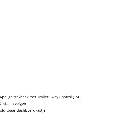
 de BOVAG. Wij zijn gespecialiseerd in verkoop, leasing
3-polige trekhaak met Trailer Sway Control (TSC)
'' stalen velgen
fsluitbaar dashboardkastje