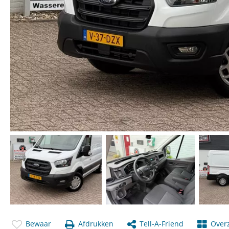
Bewaar
Afdrukken
Tell-A-Friend
Overz