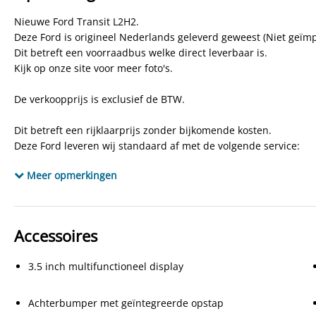
APK
tot 18-04-2027
K
Nieuwe Ford Transit L2H2.
Bekleding
Stof
Deze Ford is origineel Nederlands geleverd geweest (Niet geïm
Dit betreft een voorraadbus welke direct leverbaar is.
Kijk op onze site voor meer foto's.
De verkoopprijs is exclusief de BTW.
Dit betreft een rijklaarprijs zonder bijkomende kosten.
Deze Ford leveren wij standaard af met de volgende service:
-12 Maanden BOVAG garantie
Meer opmerkingen
-Minimaal een halve tank brandstof
-Set rubberen vloermatten
-Het schoon afleveren van de bus
Accessoires
Autobedrijf B.Hendriksen bv is al sinds 1956 een begrip in Oost
en onderhoud van alle merken nieuwe
3.5 inch multifunctioneel display
en gebruikte personenauto's en lichte bedrijfswagens.
Autobedrijf B. Hendriksen bv: ERVARING IN KWALITEIT
Achterbumper met geïntegreerde opstap