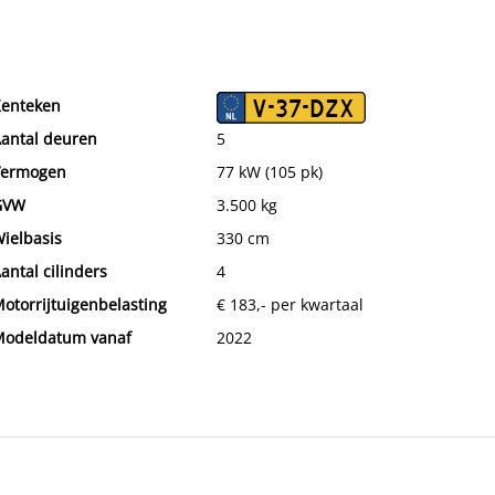
enteken
V-37-DZX
antal deuren
5
Vermogen
77 kW (105 pk)
GVW
3.500 kg
ielbasis
330 cm
antal cilinders
4
otorrijtuigenbelasting
€ 183,- per kwartaal
odeldatum vanaf
2022
ax. trekgewicht
2.500 kg
ecombineerd verbruik
8,7 l/100km
onstructiedatum
2024-04
TW verrekenbaar
Ja